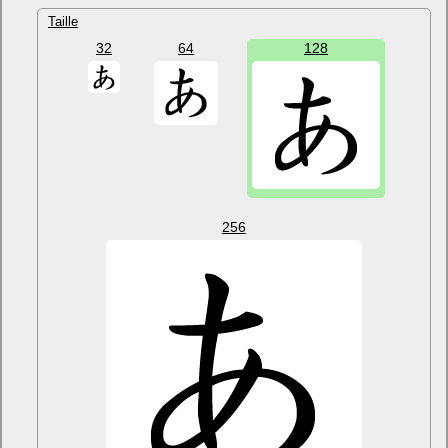
Taille
32
64
128
256