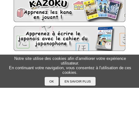
Notre site utilise des cookies afin d’améliorer votre expérience
utilisateur.
Sitemap
Top △
En continuant votre navigation, vous consentez à l'utilisation de ces
cookies.
Accueil
F.A.Q.
A propos du Japanophone
Mentions légales
Votre profil
Prénoms
Rechercher un prénom
Ajouter un prénom