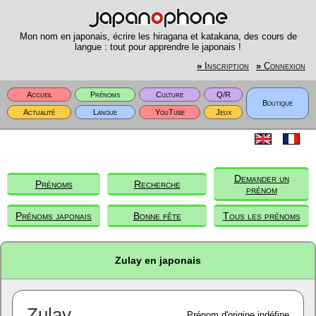
Mon nom en japonais, écrire les hiragana et katakana, des cours de
langue : tout pour apprendre le japonais !
»
Inscription
»
Connexion
Accueil
Prénoms
Culture
Q/R
Boutique
Actualité
Langue
YouTube
Jeux
Demander un
Prénoms
Recherche
prénom
Prénoms japonais
Bonne fête
Tous les prénoms
Zulay en japonais
Zulay
Prénom d'origine indéfine