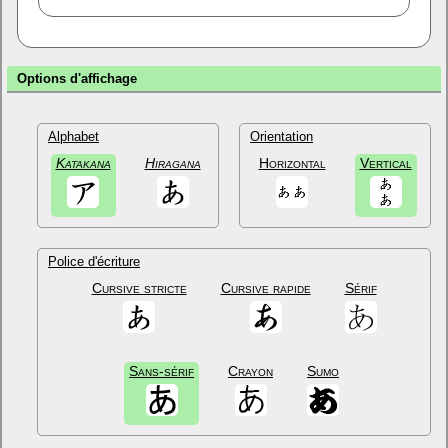
Options d'affichage
Alphabet
Orientation
Katakana
Hiragana
Horizontal
Vertical
Police d'écriture
Cursive stricte
Cursive rapide
Sérif
Sans-sérif
Crayon
Sumo