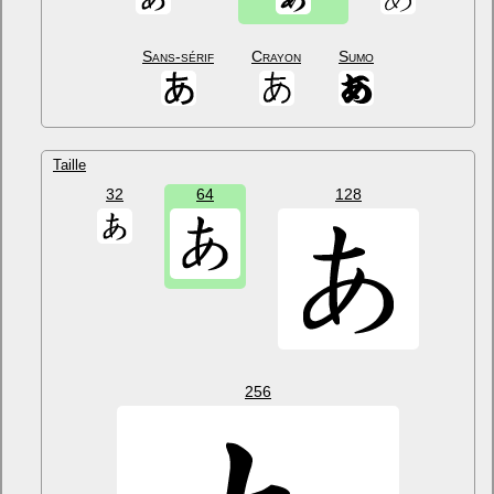
Sans-sérif
Crayon
Sumo
Taille
32
64
128
256