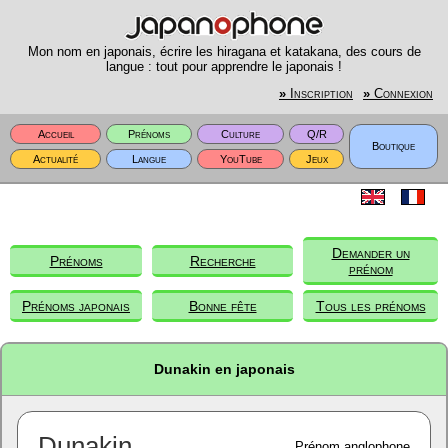
Mon nom en japonais, écrire les hiragana et katakana, des cours de
langue : tout pour apprendre le japonais !
»
Inscription
»
Connexion
Accueil
Prénoms
Culture
Q/R
Boutique
Actualité
Langue
YouTube
Jeux
Demander un
Prénoms
Recherche
prénom
Prénoms japonais
Bonne fête
Tous les prénoms
Dunakin en japonais
Dunakin
Prénom anglophone