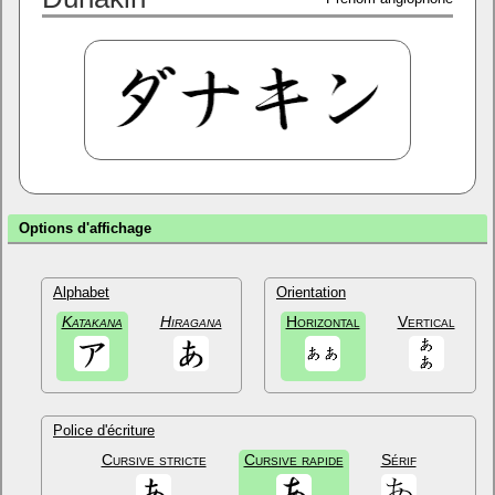
Options d'affichage
Alphabet
Orientation
Katakana
Hiragana
Horizontal
Vertical
Police d'écriture
Cursive stricte
Cursive rapide
Sérif