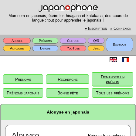
Mon nom en japonais, écrire les hiragana et katakana, des cours de
langue : tout pour apprendre le japonais !
»
Inscription
»
Connexion
Accueil
Prénoms
Culture
Q/R
Boutique
Actualité
Langue
YouTube
Jeux
Demander un
Prénoms
Recherche
prénom
Prénoms japonais
Bonne fête
Tous les prénoms
Alouyse en japonais
Alouyse
Prénom francophone