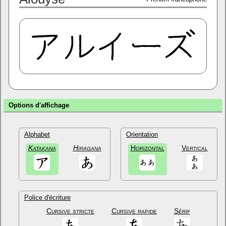
Options d'affichage
Alphabet
Orientation
Katakana
Hiragana
Horizontal
Vertical
Police d'écriture
Cursive stricte
Cursive rapide
Sérif