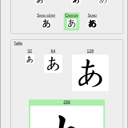
Sans-sérif
Crayon
Sumo
Taille
32
64
128
256