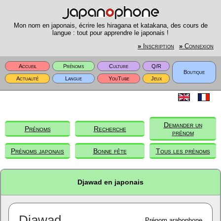
Mon nom en japonais, écrire les hiragana et katakana, des cours de
langue : tout pour apprendre le japonais !
»
Inscription
»
Connexion
Accueil
Prénoms
Culture
Q/R
Boutique
Actualité
Langue
YouTube
Jeux
Demander un
Prénoms
Recherche
prénom
Prénoms japonais
Bonne fête
Tous les prénoms
Djawad en japonais
Djawad
Prénom arabophone