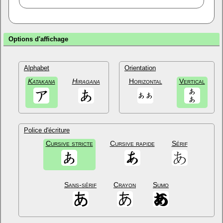
Options d'affichage
Alphabet
Orientation
Katakana
Hiragana
Horizontal
Vertical
Police d'écriture
Cursive stricte
Cursive rapide
Sérif
Sans-sérif
Crayon
Sumo