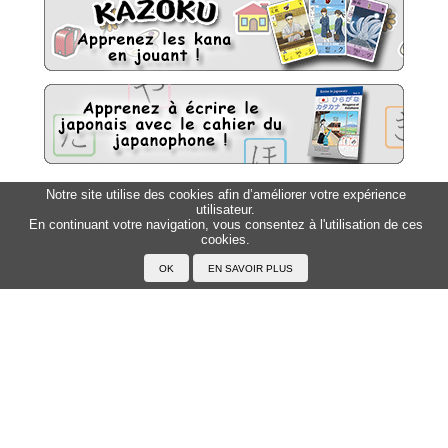
Notre site utilise des cookies afin d’améliorer votre expérience
Sitemap
Top △
utilisateur.
En continuant votre navigation, vous consentez à l'utilisation de ces
cookies.
Accueil
F.A.Q.
A propos du Japanophone
Mentions légales
Votre profil
Prénoms
Rechercher un prénom
Ajouter un prénom