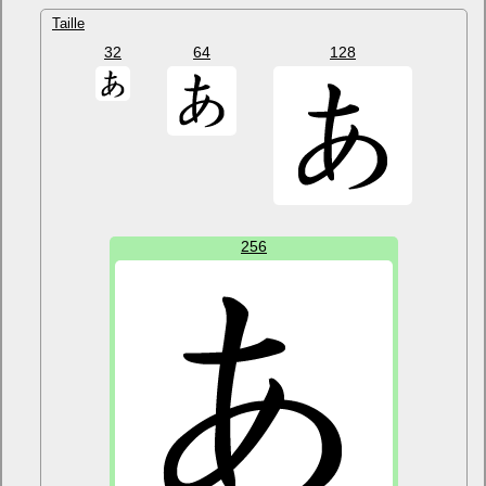
Taille
32
64
128
256