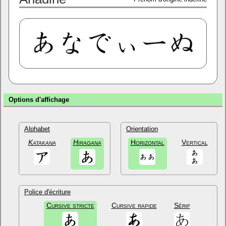
Options d'affichage
Alphabet
Orientation
Katakana
Hiragana
Horizontal
Vertical
Police d'écriture
Cursive stricte
Cursive rapide
Sérif