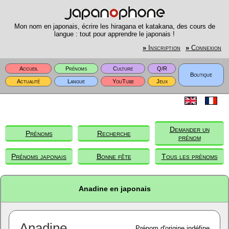
Mon nom en japonais, écrire les hiragana et katakana, des cours de
langue : tout pour apprendre le japonais !
»
Inscription
»
Connexion
Accueil
Prénoms
Culture
Q/R
Boutique
Actualité
Langue
YouTube
Jeux
Demander un
Prénoms
Recherche
prénom
Prénoms japonais
Bonne fête
Tous les prénoms
Anadine en japonais
Anadine
Prénom d'origine indéfine