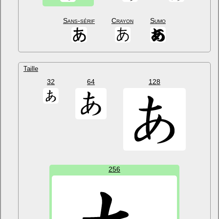
Sans-sérif
Crayon
Sumo
Taille
32
64
128
256