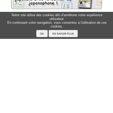
Notre site utilise des cookies afin d’améliorer votre expérience
utilisateur.
Sitemap
Top △
En continuant votre navigation, vous consentez à l'utilisation de ces
cookies.
Accueil
F.A.Q.
A propos du Japanophone
Mentions légales
Votre profil
Prénoms
Rechercher un prénom
Ajouter un prénom
Tous les prénoms
Langue
Prononcer le japonais
Exemples
Lire le japonais
Taper en japonais