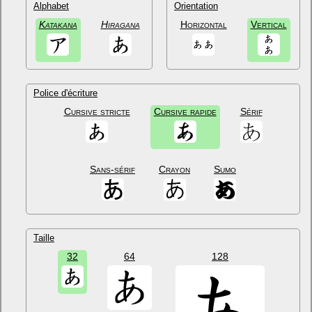
Alphabet
Orientation
Katakana
Hiragana
Horizontal
Vertical
Police d'écriture
Cursive stricte
Cursive rapide
Sérif
Sans-sérif
Crayon
Sumo
Taille
32
64
128