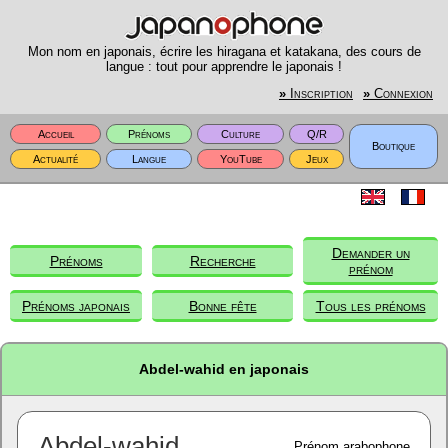
Mon nom en japonais, écrire les hiragana et katakana, des cours de
langue : tout pour apprendre le japonais !
»
Inscription
»
Connexion
Accueil
Prénoms
Culture
Q/R
Boutique
Actualité
Langue
YouTube
Jeux
Demander un
Prénoms
Recherche
prénom
Prénoms japonais
Bonne fête
Tous les prénoms
Abdel-wahid en japonais
Abdel-wahid
Prénom arabophone