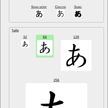
Sans-sérif
Crayon
Sumo
Taille
32
64
128
256