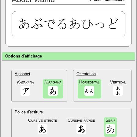
Options d'affichage
Alphabet
Orientation
Katakana
Hiragana
Horizontal
Vertical
Police d'écriture
Cursive stricte
Cursive rapide
Sérif