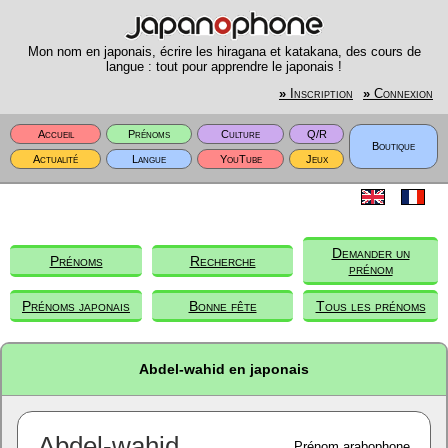
Mon nom en japonais, écrire les hiragana et katakana, des cours de
langue : tout pour apprendre le japonais !
»
Inscription
»
Connexion
Accueil
Prénoms
Culture
Q/R
Boutique
Actualité
Langue
YouTube
Jeux
Demander un
Prénoms
Recherche
prénom
Prénoms japonais
Bonne fête
Tous les prénoms
Abdel-wahid en japonais
Abdel-wahid
Prénom arabophone