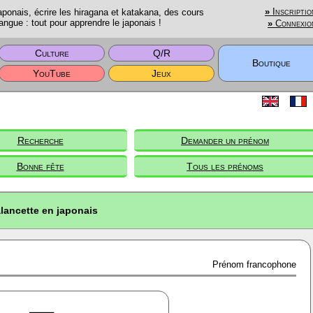
onais, écrire les hiragana et katakana, des cours
»
Inscriptio
angue : tout pour apprendre le japonais !
»
Connexio
Culture
Q/R
Boutique
YouTube
Jeux
Recherche
Demander un prénom
Bonne fête
Tous les prénoms
lancette en japonais
Prénom francophone