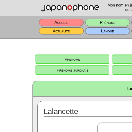
Mon nom en jap
de l
Accueil
Prénoms
Actualité
Langue
Prénoms
Prénoms japonais
La
Lalancette