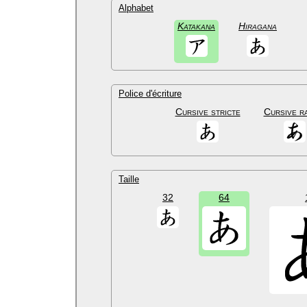
Alphabet
Katakana
Hiragana
Police d'écriture
Cursive stricte
Cursive r
Taille
32
64