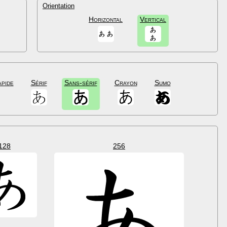
Orientation
Horizontal
Vertical
apide
Sérif
Sans-sérif
Crayon
Sumo
128
256