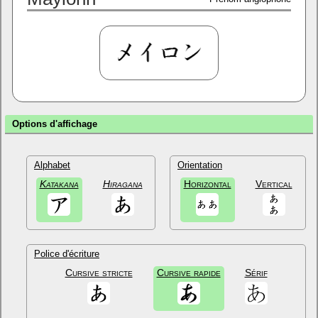
Options d'affichage
Alphabet
Orientation
Katakana
Hiragana
Horizontal
Vertical
Police d'écriture
Cursive stricte
Cursive rapide
Sérif