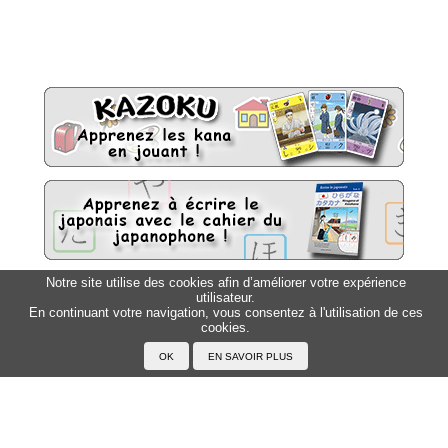
Notre site utilise des cookies afin d’améliorer votre expérience
utilisateur.
Sitemap
Top △
En continuant votre navigation, vous consentez à l'utilisation de ces
cookies.
Accueil
F.A.Q.
A propos du Japanophone
Mentions légales
Votre profil