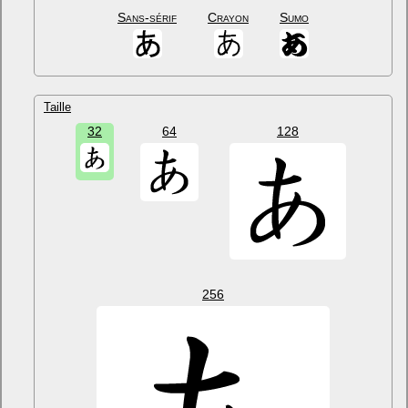
Sans-sérif
Crayon
Sumo
Taille
32
64
128
256