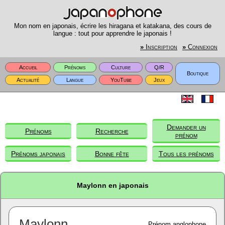
Mon nom en japonais, écrire les hiragana et katakana, des cours de
langue : tout pour apprendre le japonais !
»
Inscription
»
Connexion
Accueil
Prénoms
Culture
Q/R
Boutique
Actualité
Langue
YouTube
Jeux
Demander un
Prénoms
Recherche
prénom
Prénoms japonais
Bonne fête
Tous les prénoms
Maylonn en japonais
Maylonn
Prénom anglophone