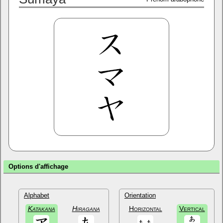
Options d'affichage
Alphabet
Orientation
Katakana
Hiragana
Horizontal
Vertical