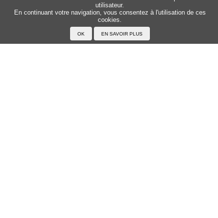
utilisateur.
Sitemap
Top △
En continuant votre navigation, vous consentez à l'utilisation de ces
cookies.
Accueil
F.A.Q.
A propos du Japanophone
Mentions légales
Votre profil
Prénoms
Rechercher un prénom
Ajouter un prénom
Tous les prénoms
Langue
Prononcer le japonais
Exemples
Lire le japonais
Taper en japonais
Tracer les caractères
Exercices
Transcrire en japonais