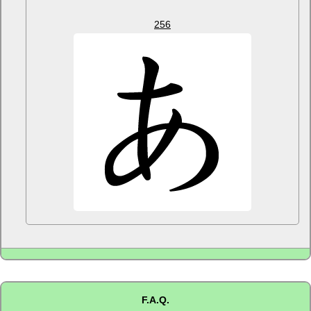
256
F.A.Q.