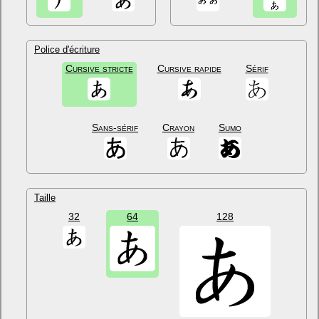
Police d'écriture
Cursive stricte
Cursive rapide
Sérif
Sans-sérif
Crayon
Sumo
Taille
32
64
128