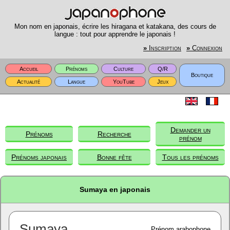
Mon nom en japonais, écrire les hiragana et katakana, des cours de
langue : tout pour apprendre le japonais !
»
Inscription
»
Connexion
Accueil
Prénoms
Culture
Q/R
Boutique
Actualité
Langue
YouTube
Jeux
Demander un
Prénoms
Recherche
prénom
Prénoms japonais
Bonne fête
Tous les prénoms
Sumaya en japonais
Sumaya
Prénom arabophone