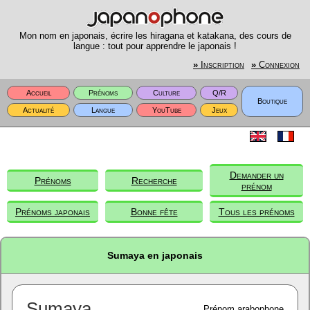
Mon nom en japonais, écrire les hiragana et katakana, des cours de
langue : tout pour apprendre le japonais !
»
Inscription
»
Connexion
Accueil
Prénoms
Culture
Q/R
Boutique
Actualité
Langue
YouTube
Jeux
Demander un
Prénoms
Recherche
prénom
Prénoms japonais
Bonne fête
Tous les prénoms
Sumaya en japonais
Sumaya
Prénom arabophone