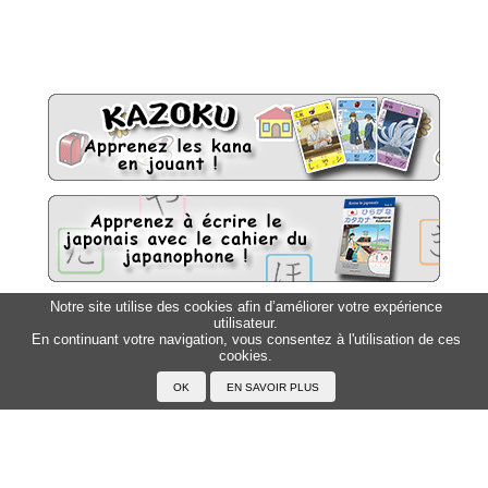
Notre site utilise des cookies afin d’améliorer votre expérience
utilisateur.
Sitemap
Top △
En continuant votre navigation, vous consentez à l'utilisation de ces
cookies.
Accueil
F.A.Q.
A propos du Japanophone
Mentions légales
Votre profil