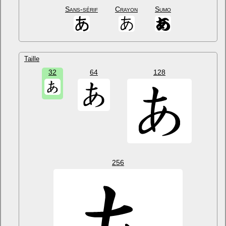
Sans-sérif
Crayon
Sumo
Taille
32
64
128
256