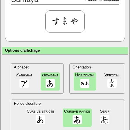
Options d'affichage
Alphabet
Orientation
Katakana
Hiragana
Horizontal
Vertical
Police d'écriture
Cursive stricte
Cursive rapide
Sérif