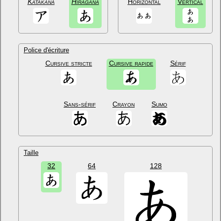
Katakana
Hiragana
Horizontal
Vertical
Police d'écriture
Cursive stricte
Cursive rapide
Sérif
Sans-sérif
Crayon
Sumo
Taille
32
64
128