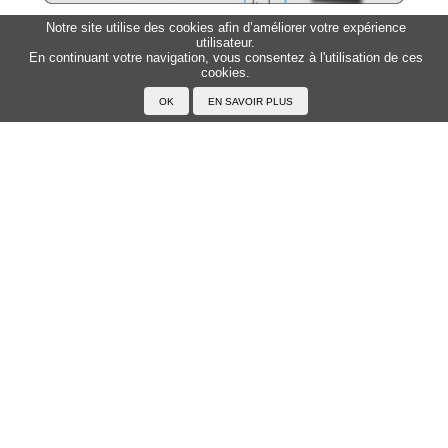
Notre site utilise des cookies afin d’améliorer votre expérience
utilisateur.
Sitemap
Top △
En continuant votre navigation, vous consentez à l'utilisation de ces
cookies.
Accueil
F.A.Q.
A propos du Japanophone
Mentions légales
Votre profil
Prénoms
Rechercher un prénom
Ajouter un prénom
Tous les prénoms
Langue
Prononcer le japonais
Exemples
Lire le japonais
Taper en japonais
Tracer les caractères
Exercices