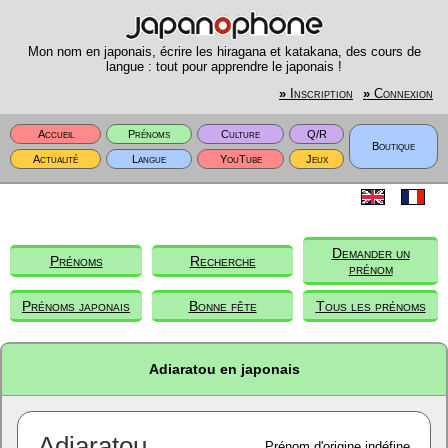
Mon nom en japonais, écrire les hiragana et katakana, des cours de
langue : tout pour apprendre le japonais !
»
Inscription
»
Connexion
Accueil
Prénoms
Culture
Q/R
Boutique
Actualité
Langue
YouTube
Jeux
Demander un
Prénoms
Recherche
prénom
Prénoms japonais
Bonne fête
Tous les prénoms
Adiaratou en japonais
Adiaratou
Prénom d'origine indéfine