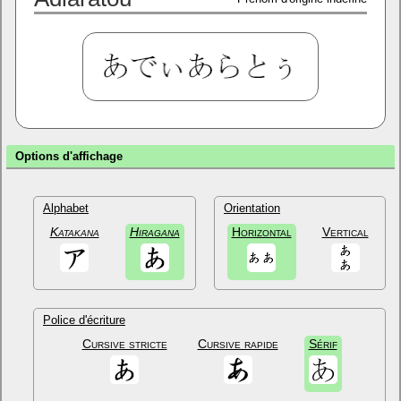
Options d'affichage
Alphabet
Orientation
Katakana
Hiragana
Horizontal
Vertical
Police d'écriture
Cursive stricte
Cursive rapide
Sérif