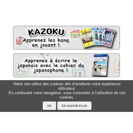
Notre site utilise des cookies afin d’améliorer votre expérience
utilisateur.
Sitemap
Top △
En continuant votre navigation, vous consentez à l'utilisation de ces
cookies.
Accueil
F.A.Q.
A propos du Japanophone
Mentions légales
Votre profil