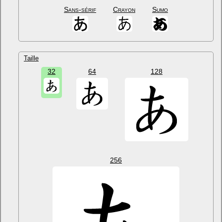
Sans-sérif
Crayon
Sumo
Taille
32
64
128
256