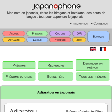
Mon nom en japonais, écrire les hiragana et katakana, des cours de
langue : tout pour apprendre le japonais !
»
Inscription
»
Connexion
Accueil
Prénoms
Culture
Q/R
Boutique
Actualité
Langue
YouTube
Jeux
Demander un
Prénoms
Recherche
prénom
Prénoms japonais
Bonne fête
Tous les prénoms
Adiaratou en japonais
Adiaratou
Prénom d'origine indéfine