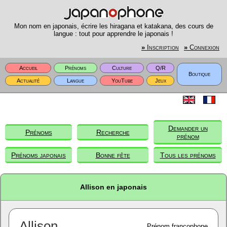
Mon nom en japonais, écrire les hiragana et katakana, des cours de
langue : tout pour apprendre le japonais !
»
Inscription
»
Connexion
Accueil
Prénoms
Culture
Q/R
Boutique
Actualité
Langue
YouTube
Jeux
Demander un
Prénoms
Recherche
prénom
Prénoms japonais
Bonne fête
Tous les prénoms
Allison en japonais
Allison
Prénom francophone