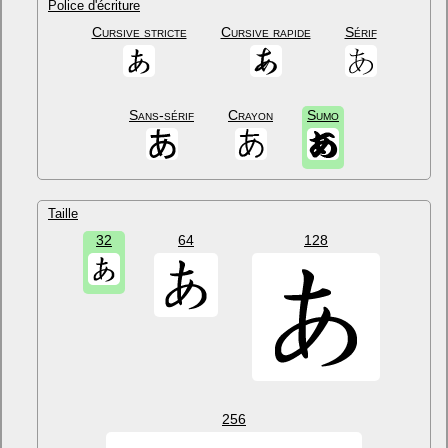
Police d'écriture
Cursive stricte
Cursive rapide
Sérif
Sans-sérif
Crayon
Sumo
Taille
32
64
128
256