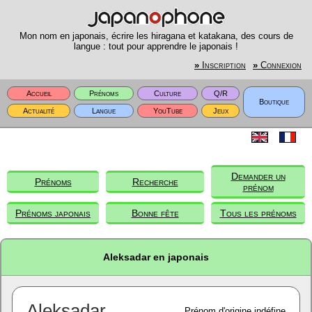
Mon nom en japonais, écrire les hiragana et katakana, des cours de
langue : tout pour apprendre le japonais !
»
Inscription
»
Connexion
Accueil
Prénoms
Culture
Q/R
Boutique
Actualité
Langue
YouTube
Jeux
Demander un
Prénoms
Recherche
prénom
Prénoms japonais
Bonne fête
Tous les prénoms
Aleksadar en japonais
Aleksadar
Prénom d'origine indéfine