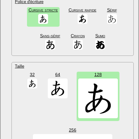
Police d'écriture
Cursive stricte
Cursive rapide
Sérif
Sans-sérif
Crayon
Sumo
Taille
32
64
128
256