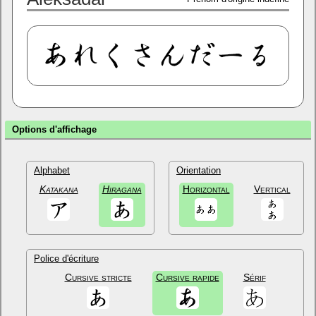
Options d'affichage
Alphabet
Orientation
Katakana
Hiragana
Horizontal
Vertical
Police d'écriture
Cursive stricte
Cursive rapide
Sérif