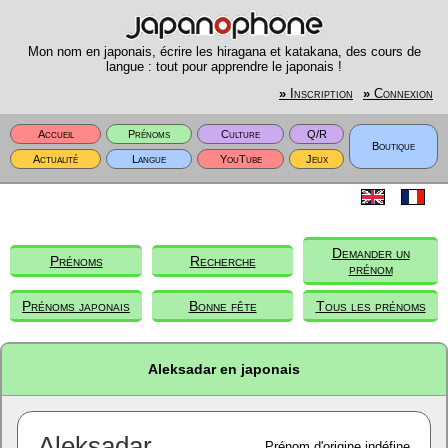
Mon nom en japonais, écrire les hiragana et katakana, des cours de
langue : tout pour apprendre le japonais !
»
Inscription
»
Connexion
Accueil
Prénoms
Culture
Q/R
Boutique
Actualité
Langue
YouTube
Jeux
Demander un
Prénoms
Recherche
prénom
Prénoms japonais
Bonne fête
Tous les prénoms
Aleksadar en japonais
Aleksadar
Prénom d'origine indéfine