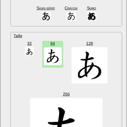
Sans-sérif
Crayon
Sumo
Taille
32
64
128
256