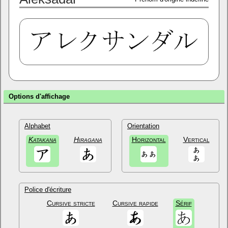
Options d'affichage
Alphabet
Orientation
Katakana
Hiragana
Horizontal
Vertical
Police d'écriture
Cursive stricte
Cursive rapide
Sérif