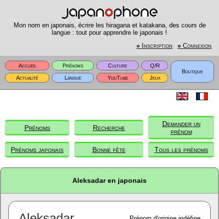
Mon nom en japonais, écrire les hiragana et katakana, des cours de
langue : tout pour apprendre le japonais !
»
Inscription
»
Connexion
Accueil
Prénoms
Culture
Q/R
Boutique
Actualité
Langue
YouTube
Jeux
Demander un
Prénoms
Recherche
prénom
Prénoms japonais
Bonne fête
Tous les prénoms
Aleksadar en japonais
Aleksadar
Prénom d'origine indéfine