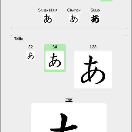
Sans-sérif
Crayon
Sumo
Taille
32
64
128
256