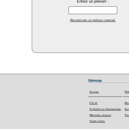
Entrez un prénom :
Rechercher un prénom composé.
Sitemap
Accueil
Pr
F.A.Q.
Rec
A propos du Japanophone
Ajo
Mentions légales
Tou
Votre profil