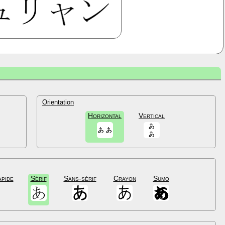
Orientation
Horizontal
Vertical
apide
Sérif
Sans-sérif
Crayon
Sumo