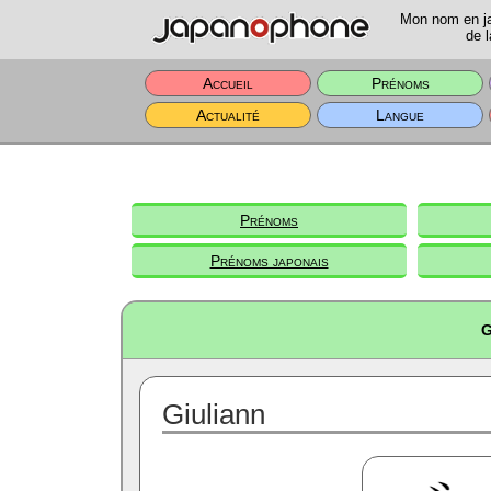
Mon nom en jap
de l
Accueil
Prénoms
Actualité
Langue
Prénoms
Prénoms japonais
G
Giuliann