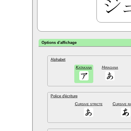
Options d'affichage
Alphabet
Katakana
Hiragana
Police d'écriture
Cursive stricte
Cursive r