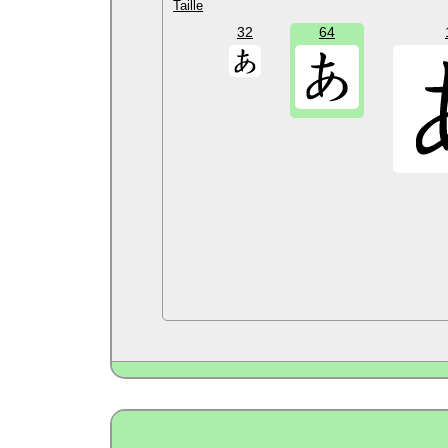
Taille
32
64