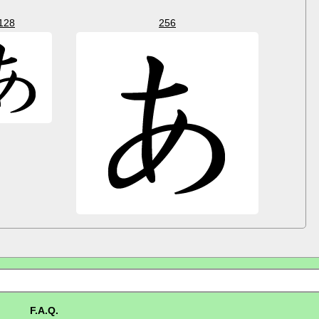
128
256
F.A.Q.