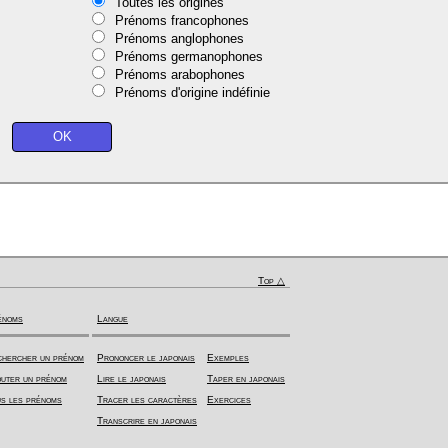
Toutes les origines
Prénoms francophones
Prénoms anglophones
Prénoms germanophones
Prénoms arabophones
Prénoms d'origine indéfinie
Top △
énoms
Langue
hercher un prénom
Prononcer le japonais
Exemples
uter un prénom
Lire le japonais
Taper en japonais
s les prénoms
Tracer les caractères
Exercices
Transcrire en japonais