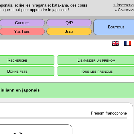
onais, écrire les hiragana et katakana, des cours
»
Inscriptio
angue : tout pour apprendre le japonais !
»
Connexio
Culture
Q/R
Boutique
YouTube
Jeux
Recherche
Demander un prénom
Bonne fête
Tous les prénoms
iuliann en japonais
Prénom francophone