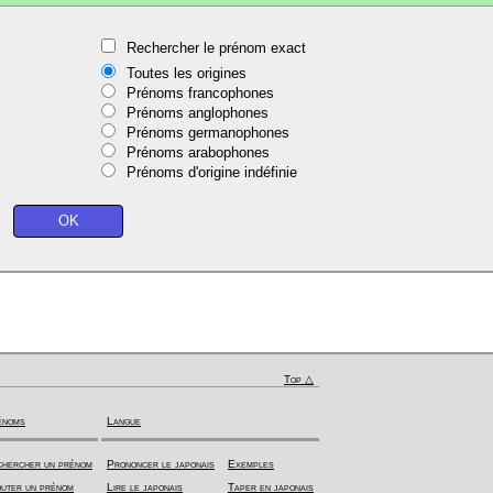
Rechercher le prénom exact
Toutes les origines
Prénoms francophones
Prénoms anglophones
Prénoms germanophones
Prénoms arabophones
Prénoms d'origine indéfinie
Top △
énoms
Langue
hercher un prénom
Prononcer le japonais
Exemples
uter un prénom
Lire le japonais
Taper en japonais