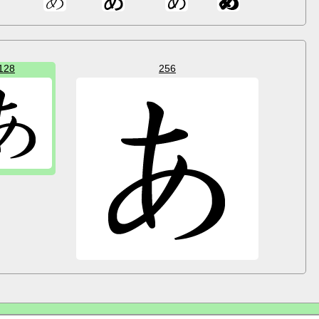
128
256