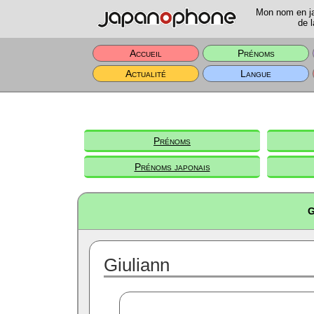
Mon nom en jap
de l
Accueil
Prénoms
Actualité
Langue
Prénoms
Prénoms japonais
G
Giuliann