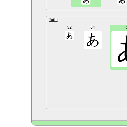
Taille
32
64