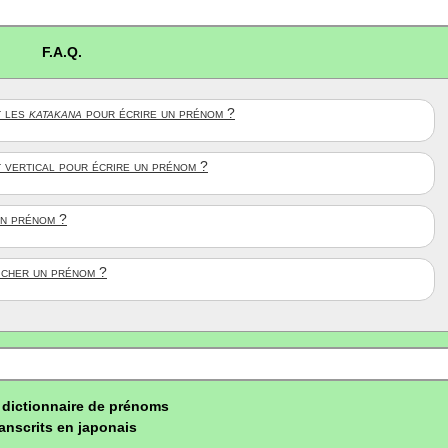
F.A.Q.
 les
katakana
pour écrire un prénom ?
t vertical pour écrire un prénom ?
un prénom ?
ficher un prénom ?
dictionnaire de prénoms
ranscrits en japonais