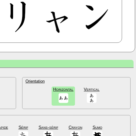
Orientation
Horizontal
Vertical
apide
Sérif
Sans-sérif
Crayon
Sumo