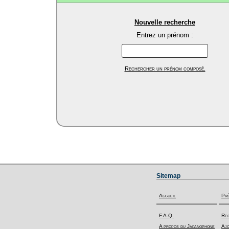
Nouvelle recherche
Entrez un prénom :
Rechercher un prénom composé.
Sitemap
Accueil
Pr
F.A.Q.
Rec
A propos du Japanophone
Ajo