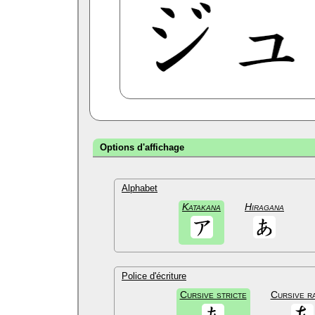
Options d'affichage
Alphabet
Katakana
Hiragana
Police d'écriture
Cursive stricte
Cursive r