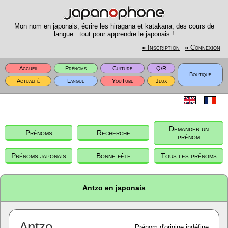
Mon nom en japonais, écrire les hiragana et katakana, des cours de
langue : tout pour apprendre le japonais !
»
Inscription
»
Connexion
Accueil
Prénoms
Culture
Q/R
Boutique
Actualité
Langue
YouTube
Jeux
Demander un
Prénoms
Recherche
prénom
Prénoms japonais
Bonne fête
Tous les prénoms
Antzo en japonais
Antzo
Prénom d'origine indéfine