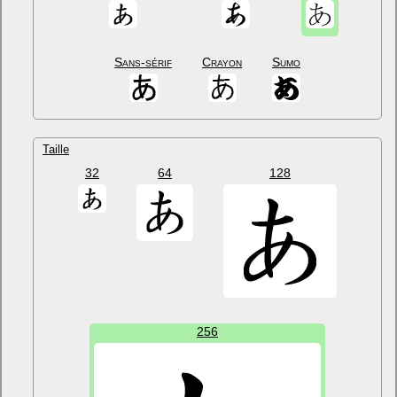
Sans-sérif
Crayon
Sumo
Taille
32
64
128
256