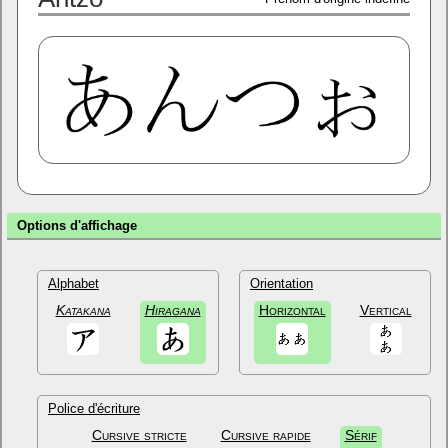
Options d'affichage
Alphabet
Orientation
Katakana
Hiragana
Horizontal
Vertical
Police d'écriture
Cursive stricte
Cursive rapide
Sérif