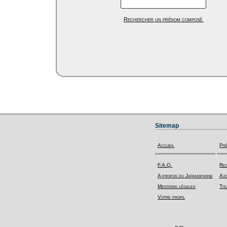
Rechercher un prénom composé.
Sitemap
Accueil
Pr
F.A.Q.
Rec
A propos du Japanophone
Ajo
Mentions légales
Tou
Votre profil