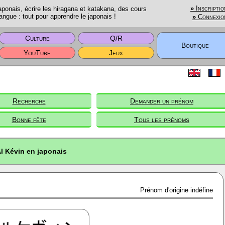
onais, écrire les hiragana et katakana, des cours
»
Inscriptio
angue : tout pour apprendre le japonais !
»
Connexio
Culture
Q/R
Boutique
YouTube
Jeux
Recherche
Demander un prénom
Bonne fête
Tous les prénoms
l Kévin en japonais
Prénom d'origine indéfine