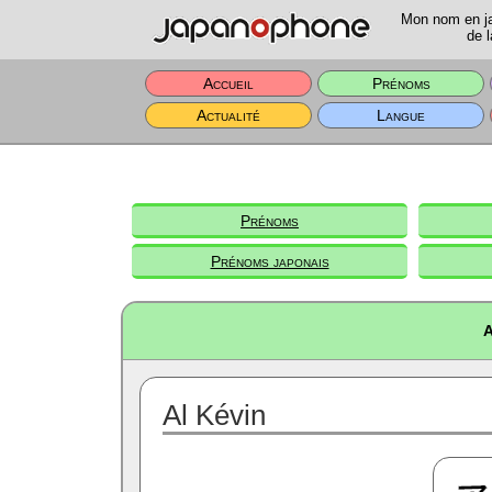
Mon nom en jap
de l
Accueil
Prénoms
Actualité
Langue
Prénoms
Prénoms japonais
A
Al Kévin