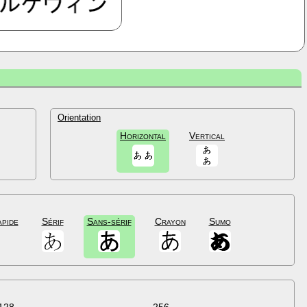
Orientation
Horizontal
Vertical
apide
Sérif
Sans-sérif
Crayon
Sumo
128
256