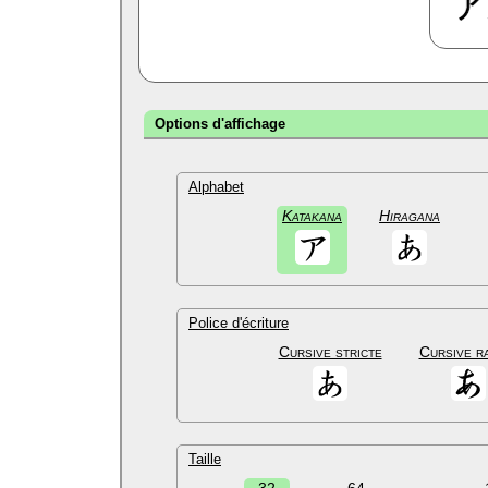
Options d'affichage
Alphabet
Katakana
Hiragana
Police d'écriture
Cursive stricte
Cursive r
Taille
32
64