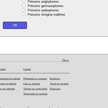
Prénoms anglophones
Prénoms germanophones
Prénoms arabophones
Prénoms d'origine indéfinie
Top △
énoms
Langue
hercher un prénom
Prononcer le japonais
Exemples
uter un prénom
Lire le japonais
Taper en japonais
s les prénoms
Tracer les caractères
Exercices
Transcrire en japonais