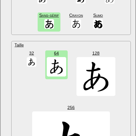
Sans-sérif
Crayon
Sumo
Taille
32
64
128
256