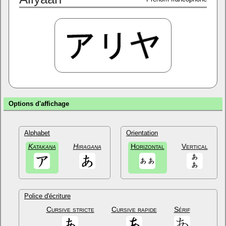
Options d'affichage
Alphabet
Orientation
Katakana
Hiragana
Horizontal
Vertical
Police d'écriture
Cursive stricte
Cursive rapide
Sérif