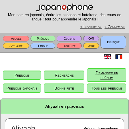
Mon nom en japonais, écrire les hiragana et katakana, des cours de
langue : tout pour apprendre le japonais !
»
Inscription
»
Connexion
Accueil
Prénoms
Culture
Q/R
Boutique
Actualité
Langue
YouTube
Jeux
Demander un
Prénoms
Recherche
prénom
Prénoms japonais
Bonne fête
Tous les prénoms
Aliyaah en japonais
Aliyaah
Prénom francophone