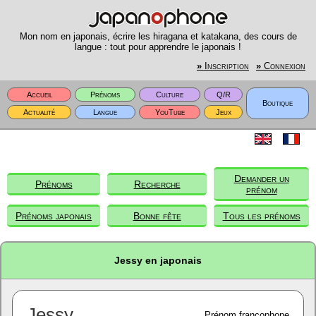
Mon nom en japonais, écrire les hiragana et katakana, des cours de
langue : tout pour apprendre le japonais !
»
Inscription
»
Connexion
Accueil
Prénoms
Culture
Q/R
Boutique
Actualité
Langue
YouTube
Jeux
Demander un
Prénoms
Recherche
prénom
Prénoms japonais
Bonne fête
Tous les prénoms
Jessy en japonais
Jessy
Prénom francophone