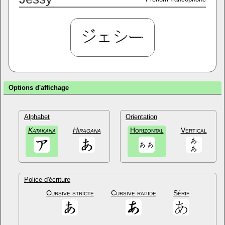
Options d'affichage
Alphabet
Orientation
Katakana
Hiragana
Horizontal
Vertical
Police d'écriture
Cursive stricte
Cursive rapide
Sérif