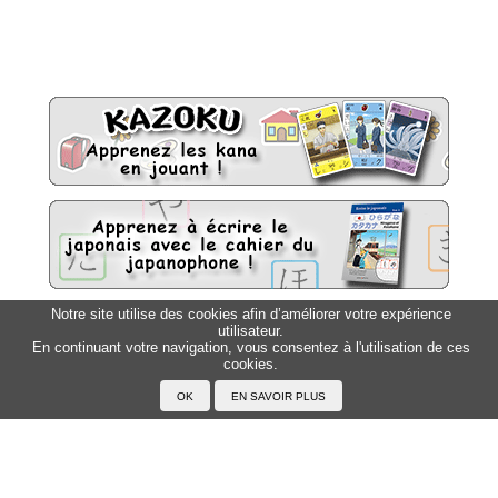
Notre site utilise des cookies afin d’améliorer votre expérience
utilisateur.
Sitemap
Top △
En continuant votre navigation, vous consentez à l'utilisation de ces
cookies.
Accueil
F.A.Q.
A propos du Japanophone
Mentions légales
Votre profil