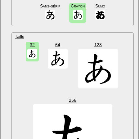
Sans-sérif
Crayon
Sumo
Taille
32
64
128
256