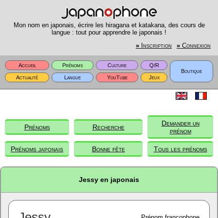
Mon nom en japonais, écrire les hiragana et katakana, des cours de
langue : tout pour apprendre le japonais !
»
Inscription
»
Connexion
Accueil
Prénoms
Culture
Q/R
Boutique
Actualité
Langue
YouTube
Jeux
Demander un
Prénoms
Recherche
prénom
Prénoms japonais
Bonne fête
Tous les prénoms
Jessy en japonais
Jessy
Prénom francophone