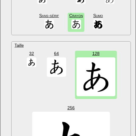
Sans-sérif
Crayon
Sumo
Taille
32
64
128
256