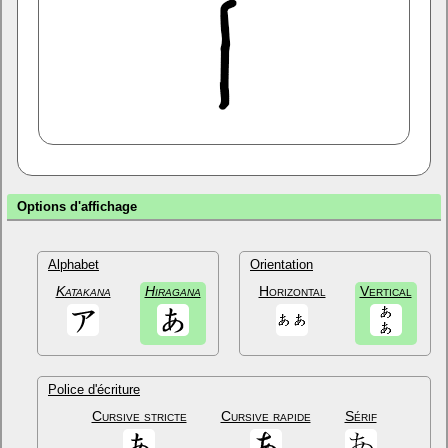
Options d'affichage
Alphabet
Orientation
Katakana
Hiragana
Horizontal
Vertical
Police d'écriture
Cursive stricte
Cursive rapide
Sérif