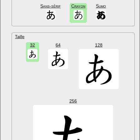
Sans-sérif
Crayon
Sumo
Taille
32
64
128
256