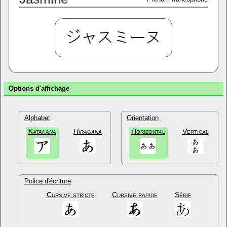
Options d'affichage
Alphabet
Orientation
Katakana
Hiragana
Horizontal
Vertical
Police d'écriture
Cursive stricte
Cursive rapide
Sérif