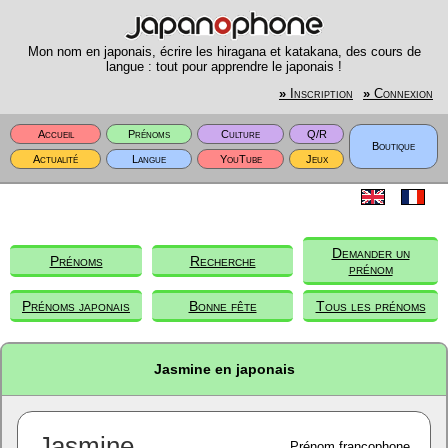
Mon nom en japonais, écrire les hiragana et katakana, des cours de
langue : tout pour apprendre le japonais !
»
Inscription
»
Connexion
Accueil
Prénoms
Culture
Q/R
Boutique
Actualité
Langue
YouTube
Jeux
Demander un
Prénoms
Recherche
prénom
Prénoms japonais
Bonne fête
Tous les prénoms
Jasmine en japonais
Jasmine
Prénom francophone