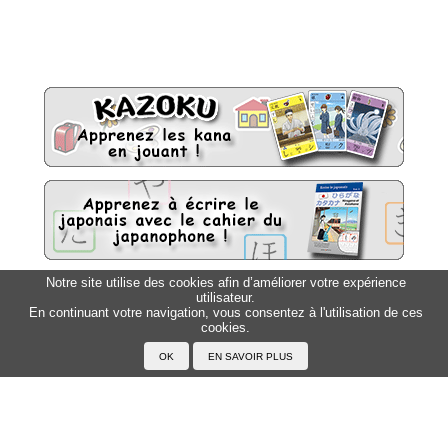
Notre site utilise des cookies afin d’améliorer votre expérience
utilisateur.
Sitemap
Top △
En continuant votre navigation, vous consentez à l'utilisation de ces
cookies.
Accueil
F.A.Q.
A propos du Japanophone
Mentions légales
Votre profil