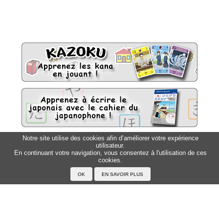
Notre site utilise des cookies afin d’améliorer votre expérience
utilisateur.
Sitemap
Top △
En continuant votre navigation, vous consentez à l'utilisation de ces
cookies.
Accueil
F.A.Q.
A propos du Japanophone
Mentions légales
Votre profil