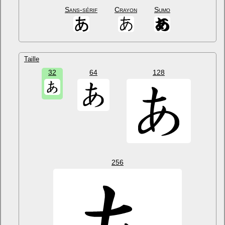
Sans-sérif
Crayon
Sumo
Taille
32
64
128
256