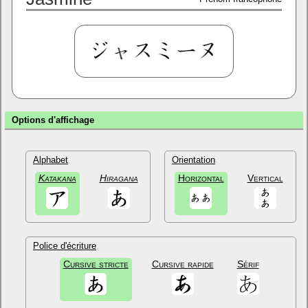
Options d'affichage
Alphabet
Orientation
Katakana
Hiragana
Horizontal
Vertical
Police d'écriture
Cursive stricte
Cursive rapide
Sérif