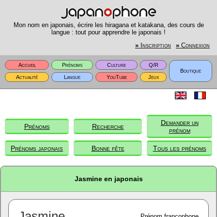
Mon nom en japonais, écrire les hiragana et katakana, des cours de
langue : tout pour apprendre le japonais !
»
Inscription
»
Connexion
Accueil
Prénoms
Culture
Q/R
Boutique
Actualité
Langue
YouTube
Jeux
Demander un
Prénoms
Recherche
prénom
Prénoms japonais
Bonne fête
Tous les prénoms
Jasmine en japonais
Jasmine
Prénom francophone