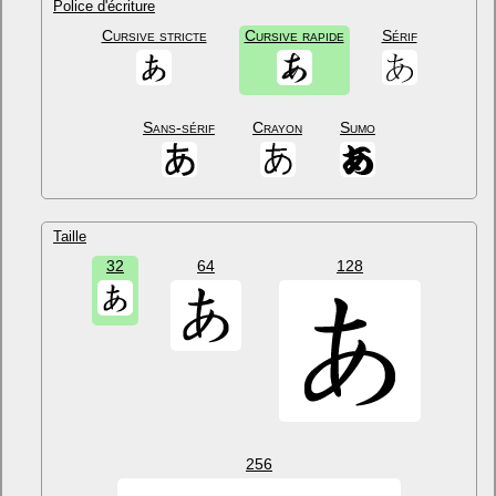
Police d'écriture
Cursive stricte
Cursive rapide
Sérif
Sans-sérif
Crayon
Sumo
Taille
32
64
128
256