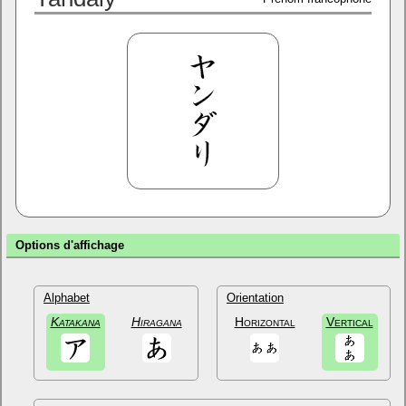
Options d'affichage
Alphabet
Orientation
Katakana
Hiragana
Horizontal
Vertical