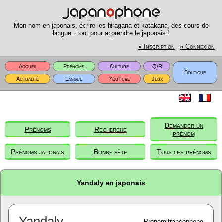
Mon nom en japonais, écrire les hiragana et katakana, des cours de
langue : tout pour apprendre le japonais !
»
Inscription
»
Connexion
Accueil
Prénoms
Culture
Q/R
Boutique
Actualité
Langue
YouTube
Jeux
Demander un
Prénoms
Recherche
prénom
Prénoms japonais
Bonne fête
Tous les prénoms
Yandaly en japonais
Yandaly
Prénom francophone