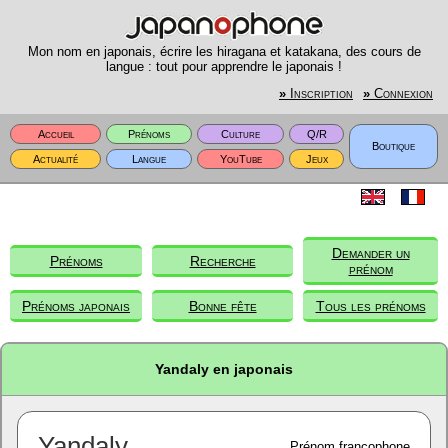
Mon nom en japonais, écrire les hiragana et katakana, des cours de
langue : tout pour apprendre le japonais !
»
Inscription
»
Connexion
Accueil
Prénoms
Culture
Q/R
Boutique
Actualité
Langue
YouTube
Jeux
Demander un
Prénoms
Recherche
prénom
Prénoms japonais
Bonne fête
Tous les prénoms
Yandaly en japonais
Yandaly
Prénom francophone