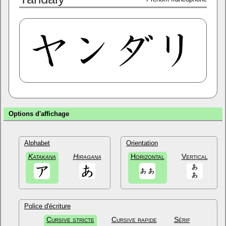
Options d'affichage
Alphabet
Orientation
Katakana
Hiragana
Horizontal
Vertical
Police d'écriture
Cursive stricte
Cursive rapide
Sérif