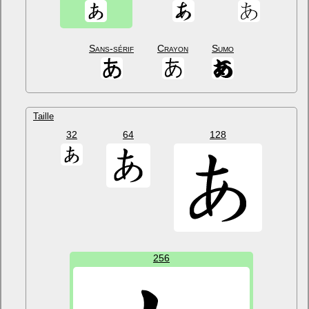
Sans-sérif
Crayon
Sumo
Taille
32
64
128
256