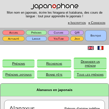
Mon nom en japonais, écrire les hiragana et katakana, des cours de
langue : tout pour apprendre le japonais !
»
Inscription
»
Connexion
Accueil
Prénoms
Culture
Q/R
Boutique
Actualité
Langue
YouTube
Jeux
Demander un
Prénoms
Recherche
prénom
Prénoms japonais
Bonne fête
Tous les prénoms
Alanaxus en japonais
Alanaxus
Prénom d'origine indéfine