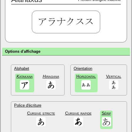
Options d'affichage
Alphabet
Orientation
Katakana
Hiragana
Horizontal
Vertical
Police d'écriture
Cursive stricte
Cursive rapide
Sérif