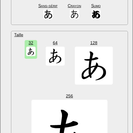
Sans-sérif
Crayon
Sumo
Taille
32
64
128
256