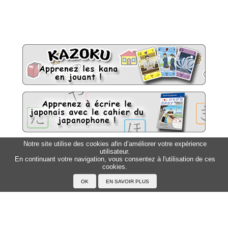
Notre site utilise des cookies afin d’améliorer votre expérience
utilisateur.
Sitemap
Top △
En continuant votre navigation, vous consentez à l'utilisation de ces
cookies.
Accueil
F.A.Q.
A propos du Japanophone
Mentions légales
Votre profil