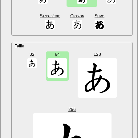
Sans-sérif
Crayon
Sumo
Taille
32
64
128
256