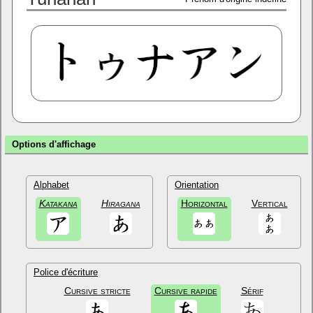
Options d'affichage
Alphabet
Orientation
Katakana
Hiragana
Horizontal
Vertical
Police d'écriture
Cursive stricte
Cursive rapide
Sérif