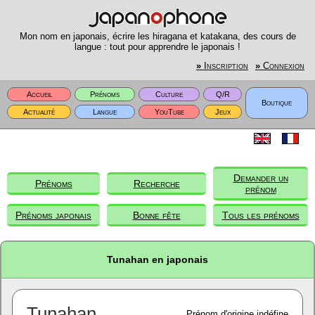
Mon nom en japonais, écrire les hiragana et katakana, des cours de
langue : tout pour apprendre le japonais !
»
Inscription
»
Connexion
Accueil
Prénoms
Culture
Q/R
Boutique
Actualité
Langue
YouTube
Jeux
Demander un
Prénoms
Recherche
prénom
Prénoms japonais
Bonne fête
Tous les prénoms
Tunahan en japonais
Tunahan
Prénom d'origine indéfine