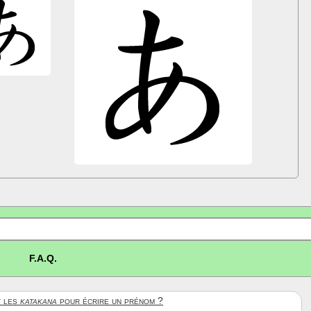
F.A.Q.
 les
katakana
pour écrire un prénom ?