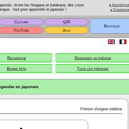
onais, écrire les hiragana et katakana, des cours
»
Inscriptio
angue : tout pour apprendre le japonais !
»
Connexio
Culture
Q/R
Boutique
YouTube
Jeux
Recherche
Demander un prénom
Bonne fête
Tous les prénoms
sgandar en japonais
Prénom d'origine indéfine