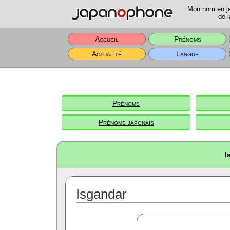
Mon nom en jap
de l
Accueil
Prénoms
Actualité
Langue
Prénoms
Prénoms japonais
I
Isgandar