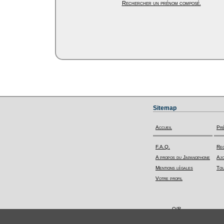
Rechercher un prénom composé.
Sitemap
Accueil
Pr
F.A.Q.
Rec
A propos du Japanophone
Ajo
Mentions légales
Tou
Votre profil
Q/R