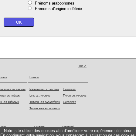
Prénoms arabophones
Prénoms d'origine indéfinie
Top △
énoms
Langue
hercher un prénom
Prononcer le japonais
Exemples
uter un prénom
Lire le japonais
Taper en japonais
s les prénoms
Tracer les caractères
Exercices
Transcrire en japonais
Jeux
Culture
Actualité
Notre site utilise des cookies afin d’améliorer votre expérience utilisateur.
En continuant votre navigation, vous consentez à l'utilisation de ces cookies.