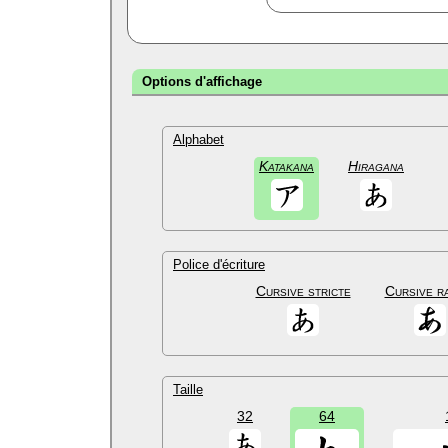
Options d'affichage
Alphabet
Katakana
Hiragana
Police d'écriture
Cursive stricte
Cursive r
Taille
32
64