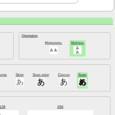
Orientation
Horizontal
Vertical
apide
Sérif
Sans-sérif
Crayon
Sumo
128
256