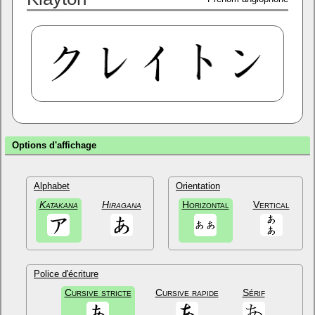
Options d'affichage
Alphabet
Orientation
Katakana
Hiragana
Horizontal
Vertical
Police d'écriture
Cursive stricte
Cursive rapide
Sérif