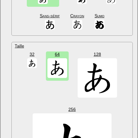
Sans-sérif
Crayon
Sumo
Taille
32
64
128
256