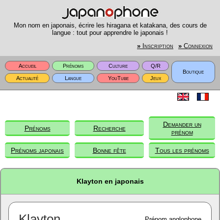
Mon nom en japonais, écrire les hiragana et katakana, des cours de
langue : tout pour apprendre le japonais !
»
Inscription
»
Connexion
Accueil
Prénoms
Culture
Q/R
Boutique
Actualité
Langue
YouTube
Jeux
Demander un
Prénoms
Recherche
prénom
Prénoms japonais
Bonne fête
Tous les prénoms
Klayton en japonais
Klayton
Prénom anglophone