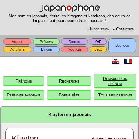
Mon nom en japonais, écrire les hiragana et katakana, des cours de
langue : tout pour apprendre le japonais !
»
Inscription
»
Connexion
Accueil
Prénoms
Culture
Q/R
Boutique
Actualité
Langue
YouTube
Jeux
Demander un
Prénoms
Recherche
prénom
Prénoms japonais
Bonne fête
Tous les prénoms
Klayton en japonais
Klayton
Prénom anglophone