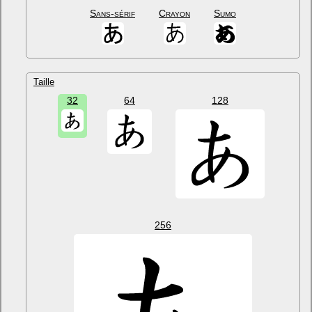
Sans-sérif
Crayon
Sumo
Taille
32
64
128
256