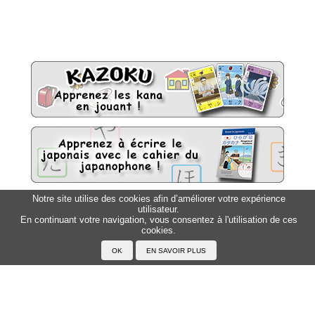
Notre site utilise des cookies afin d’améliorer votre expérience
utilisateur.
Sitemap
Top △
En continuant votre navigation, vous consentez à l'utilisation de ces
cookies.
Accueil
F.A.Q.
A propos du Japanophone
Mentions légales
Votre profil