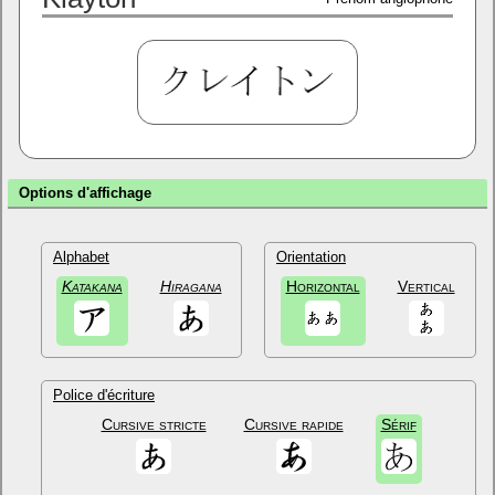
Options d'affichage
Alphabet
Orientation
Katakana
Hiragana
Horizontal
Vertical
Police d'écriture
Cursive stricte
Cursive rapide
Sérif