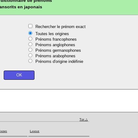
dictionnaire de prénoms
ranscrits en japonais
Rechercher le prénom exact
Toutes les origines
Prénoms francophones
Prénoms anglophones
Prénoms germanophones
Prénoms arabophones
Prénoms d'origine indéfinie
Top △
énoms
Langue