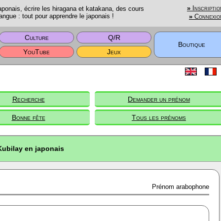
onais, écrire les hiragana et katakana, des cours
»
Inscriptio
angue : tout pour apprendre le japonais !
»
Connexio
Culture
Q/R
Boutique
YouTube
Jeux
Recherche
Demander un prénom
Bonne fête
Tous les prénoms
Kubilay en japonais
Prénom arabophone