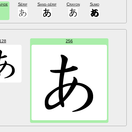
apide
Sérif
Sans-sérif
Crayon
Sumo
128
256