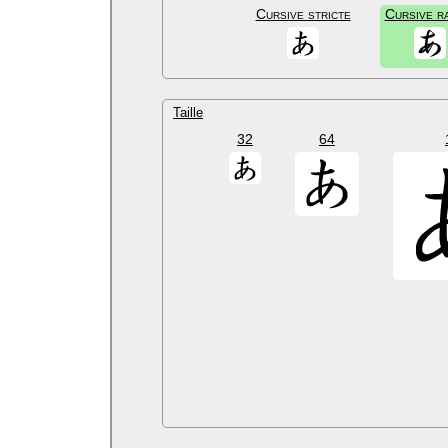
Cursive stricte
Cursive r
Taille
32
64