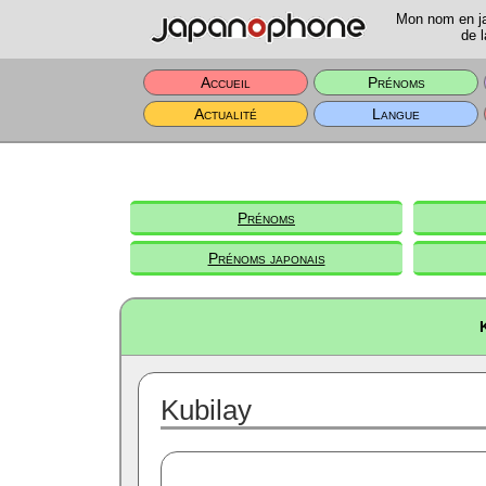
Mon nom en jap
de l
Accueil
Prénoms
Actualité
Langue
Prénoms
Prénoms japonais
Kubilay