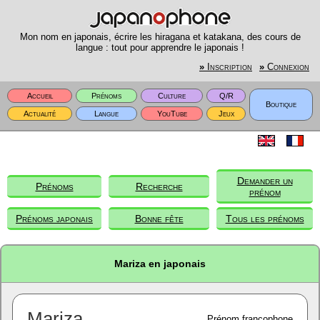
Mon nom en japonais, écrire les hiragana et katakana, des cours de
langue : tout pour apprendre le japonais !
»
Inscription
»
Connexion
Accueil
Prénoms
Culture
Q/R
Boutique
Actualité
Langue
YouTube
Jeux
Demander un
Prénoms
Recherche
prénom
Prénoms japonais
Bonne fête
Tous les prénoms
Mariza en japonais
Mariza
Prénom francophone