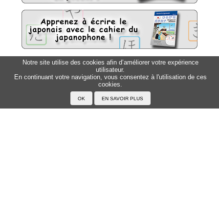
Notre site utilise des cookies afin d’améliorer votre expérience
Sitemap
utilisateur.
Top △
En continuant votre navigation, vous consentez à l'utilisation de ces
cookies.
Accueil
F.A.Q.
A propos du Japanophone
Mentions légales
Votre profil
Prénoms
Rechercher un prénom
Ajouter un prénom
Tous les prénoms
Langue