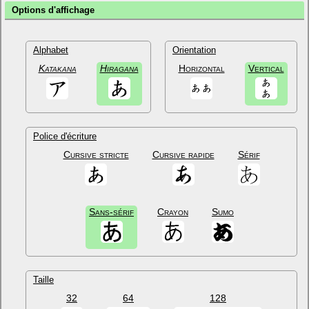
Options d'affichage
Alphabet
Orientation
Katakana
Hiragana
Horizontal
Vertical
Police d'écriture
Cursive stricte
Cursive rapide
Sérif
Sans-sérif
Crayon
Sumo
Taille
32
64
128