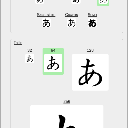
Sans-sérif
Crayon
Sumo
Taille
32
64
128
256