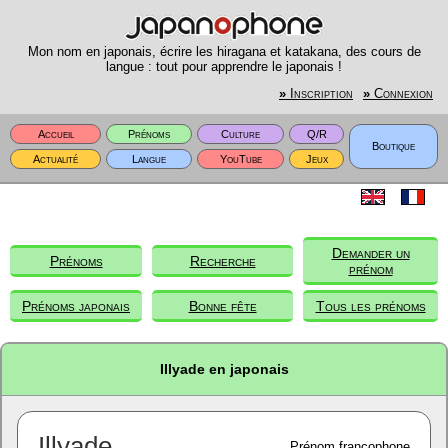
Mon nom en japonais, écrire les hiragana et katakana, des cours de
langue : tout pour apprendre le japonais !
»
Inscription
»
Connexion
Accueil
Prénoms
Culture
Q/R
Boutique
Actualité
Langue
YouTube
Jeux
Demander un
Prénoms
Recherche
prénom
Prénoms japonais
Bonne fête
Tous les prénoms
Illyade en japonais
Illyade
Prénom francophone