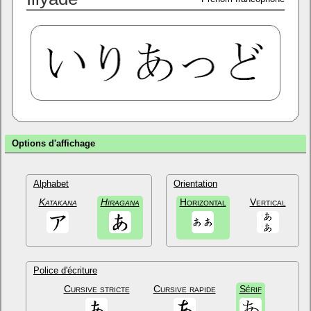
Options d'affichage
Alphabet
Orientation
Katakana
Hiragana
Horizontal
Vertical
Police d'écriture
Cursive stricte
Cursive rapide
Sérif