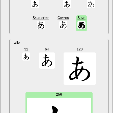
Sans-sérif
Crayon
Sumo
Taille
32
64
128
256