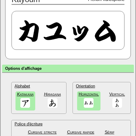
Options d'affichage
Alphabet
Orientation
Katakana
Hiragana
Horizontal
Vertical
Police d'écriture
Cursive stricte
Cursive rapide
Sérif