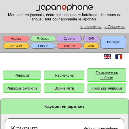
Mon nom en japonais, écrire les hiragana et katakana, des cours de
langue : tout pour apprendre le japonais !
»
Inscription
»
Connexion
Accueil
Prénoms
Culture
Q/R
Boutique
Actualité
Langue
YouTube
Jeux
Demander un
Prénoms
Recherche
prénom
Prénoms japonais
Bonne fête
Tous les prénoms
Kayoum en japonais
Kayoum
Prénom francophone