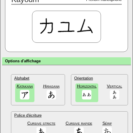
Options d'affichage
Alphabet
Orientation
Katakana
Hiragana
Horizontal
Vertical
Police d'écriture
Cursive stricte
Cursive rapide
Sérif