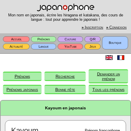
Mon nom en japonais, écrire les hiragana et katakana, des cours de
langue : tout pour apprendre le japonais !
»
Inscription
»
Connexion
Accueil
Prénoms
Culture
Q/R
Boutique
Actualité
Langue
YouTube
Jeux
Demander un
Prénoms
Recherche
prénom
Prénoms japonais
Bonne fête
Tous les prénoms
Kayoum en japonais
Kayoum
Prénom francophone