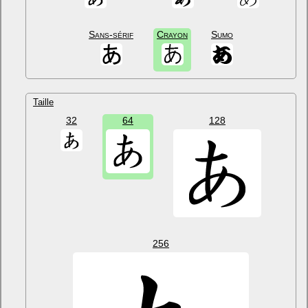
Sans-sérif
Crayon
Sumo
Taille
32
64
128
256