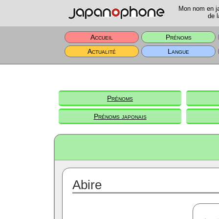
Mon nom en jap
de l
Accueil
Prénoms
Actualité
Langue
Prénoms
Prénoms japonais
Abire