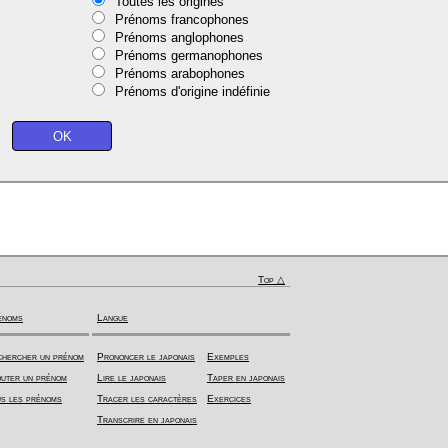
Toutes les origines
Prénoms francophones
Prénoms anglophones
Prénoms germanophones
Prénoms arabophones
Prénoms d'origine indéfinie
Top △
énoms
Langue
hercher un prénom
Prononcer le japonais
Exemples
uter un prénom
Lire le japonais
Taper en japonais
s les prénoms
Tracer les caractères
Exercices
Transcrire en japonais