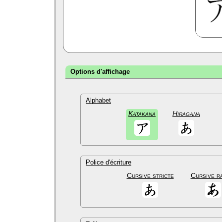
Options d'affichage
Alphabet
Katakana
Hiragana
Police d'écriture
Cursive stricte
Cursive r