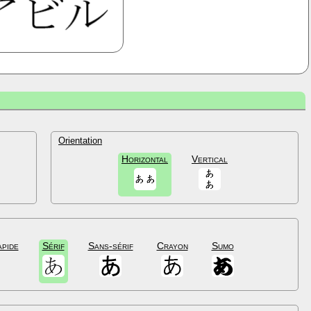
Orientation
Horizontal
Vertical
apide
Sérif
Sans-sérif
Crayon
Sumo