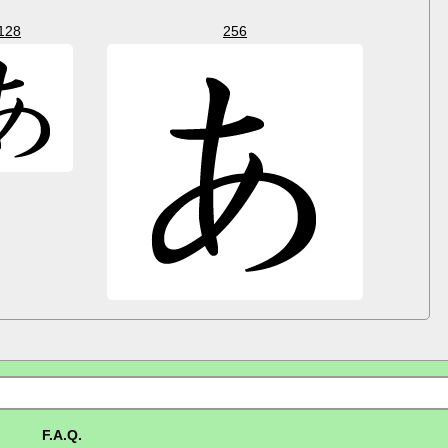
128
256
F.A.Q.