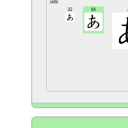
Taille
32
64