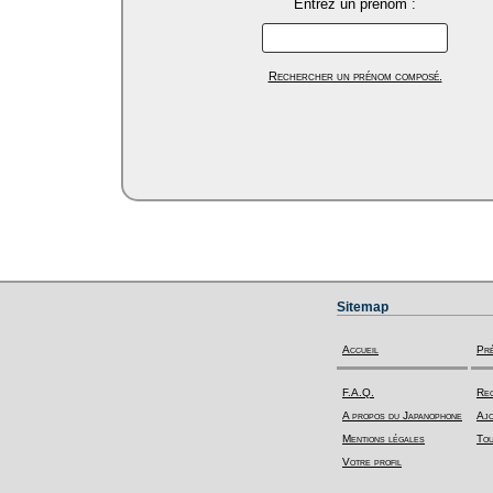
Entrez un prénom :
Rechercher un prénom composé.
Sitemap
Accueil
Pr
F.A.Q.
Rec
A propos du Japanophone
Ajo
Mentions légales
Tou
Votre profil