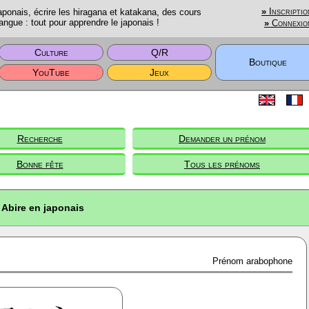
onais, écrire les hiragana et katakana, des cours
»
Inscriptio
angue : tout pour apprendre le japonais !
»
Connexio
Culture
Q/R
Boutique
YouTube
Jeux
Recherche
Demander un prénom
Bonne fête
Tous les prénoms
Abire en japonais
Prénom arabophone