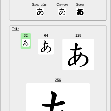
Sans-sérif
Crayon
Sumo
Taille
32
64
128
256