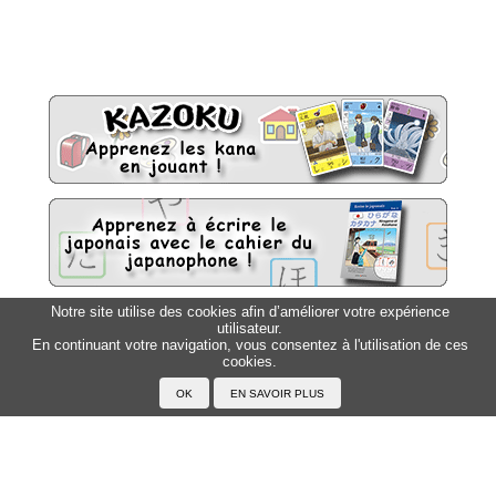
Notre site utilise des cookies afin d’améliorer votre expérience
utilisateur.
Sitemap
Top △
En continuant votre navigation, vous consentez à l'utilisation de ces
cookies.
Accueil
F.A.Q.
A propos du Japanophone
Mentions légales
Votre profil