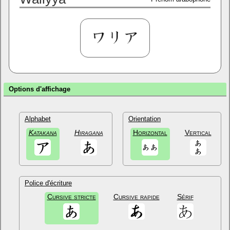
Options d'affichage
Alphabet
Orientation
Katakana
Hiragana
Horizontal
Vertical
Police d'écriture
Cursive stricte
Cursive rapide
Sérif