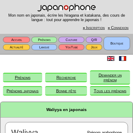
Mon nom en japonais, écrire les hiragana et katakana, des cours de
langue : tout pour apprendre le japonais !
»
Inscription
»
Connexion
Accueil
Prénoms
Culture
Q/R
Boutique
Actualité
Langue
YouTube
Jeux
Demander un
Prénoms
Recherche
prénom
Prénoms japonais
Bonne fête
Tous les prénoms
Waliyya en japonais
Waliyya
Prénom arabophone