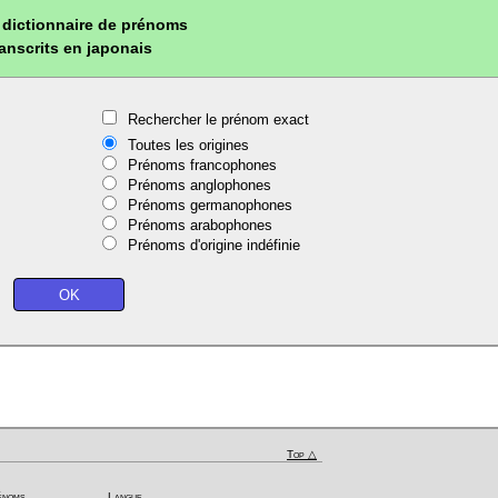
dictionnaire de prénoms
ranscrits en japonais
Rechercher le prénom exact
Toutes les origines
Prénoms francophones
Prénoms anglophones
Prénoms germanophones
Prénoms arabophones
Prénoms d'origine indéfinie
Top △
énoms
Langue