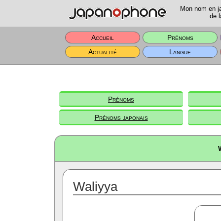
Mon nom en jap
de l
Accueil
Prénoms
Actualité
Langue
Prénoms
Prénoms japonais
Waliyya