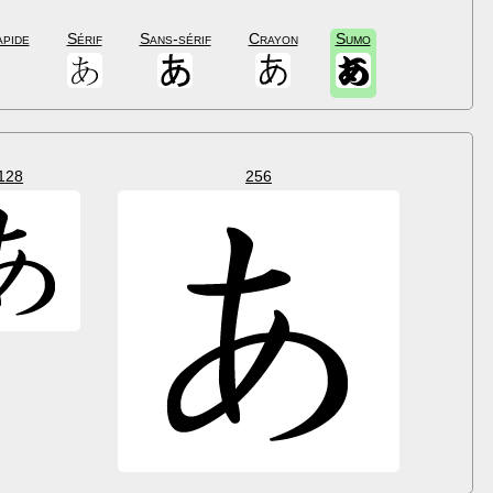
apide
Sérif
Sans-sérif
Crayon
Sumo
128
256