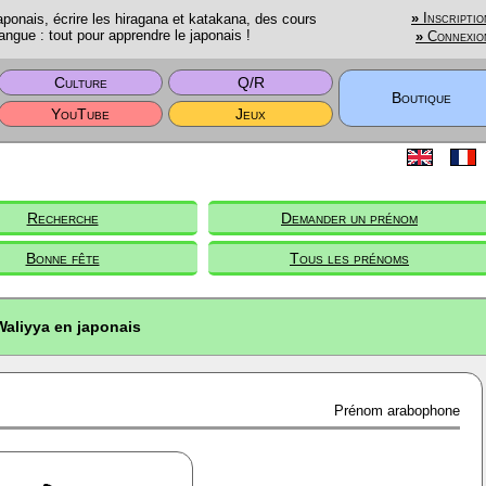
onais, écrire les hiragana et katakana, des cours
»
Inscriptio
angue : tout pour apprendre le japonais !
»
Connexio
Culture
Q/R
Boutique
YouTube
Jeux
Recherche
Demander un prénom
Bonne fête
Tous les prénoms
Waliyya en japonais
Prénom arabophone