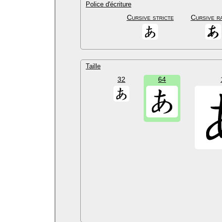
Police d'écriture
Cursive stricte
Cursive r
Taille
32
64