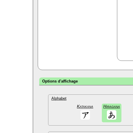
Options d'affichage
Alphabet
Katakana
Hiragana