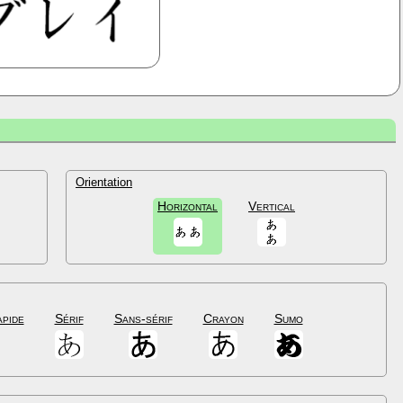
Orientation
Horizontal
Vertical
apide
Sérif
Sans-sérif
Crayon
Sumo