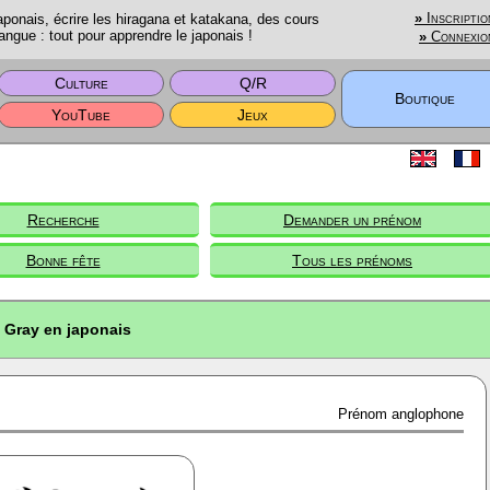
onais, écrire les hiragana et katakana, des cours
»
Inscriptio
angue : tout pour apprendre le japonais !
»
Connexio
Culture
Q/R
Boutique
YouTube
Jeux
Recherche
Demander un prénom
Bonne fête
Tous les prénoms
Gray en japonais
Prénom anglophone