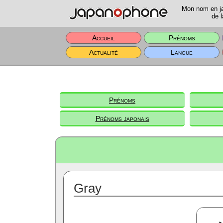
Mon nom en jap
de l
Accueil
Prénoms
Actualité
Langue
Prénoms
Prénoms japonais
Gray