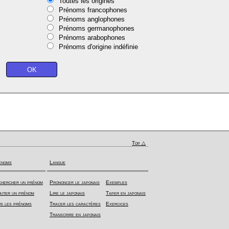
Toutes les origines
Prénoms francophones
Prénoms anglophones
Prénoms germanophones
Prénoms arabophones
Prénoms d'origine indéfinie
Top △
énoms
Langue
hercher un prénom
Prononcer le japonais
Exemples
uter un prénom
Lire le japonais
Taper en japonais
s les prénoms
Tracer les caractères
Exercices
Transcrire en japonais