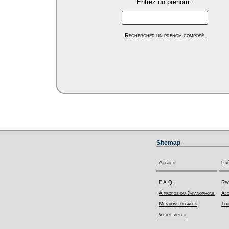
Entrez un prénom :
Rechercher un prénom composé.
Sitemap
Accueil
Pr
F.A.Q.
Rec
A propos du Japanophone
Ajo
Mentions légales
Tou
Votre profil