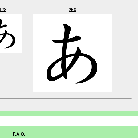
128
256
F.A.Q.