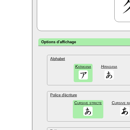
Options d'affichage
Alphabet
Katakana
Hiragana
Police d'écriture
Cursive stricte
Cursive r