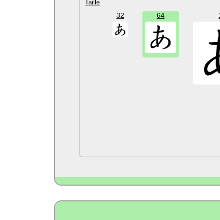
Taille
32
64