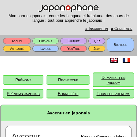
Mon nom en japonais, écrire les hiragana et katakana, des cours de
langue : tout pour apprendre le japonais !
»
Inscription
»
Connexion
Accueil
Prénoms
Culture
Q/R
Boutique
Actualité
Langue
YouTube
Jeux
Demander un
Prénoms
Recherche
prénom
Prénoms japonais
Bonne fête
Tous les prénoms
Aycenur en japonais
Aycenur
Prénom d'origine indéfine