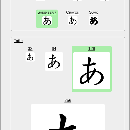
Sans-sérif
Crayon
Sumo
Taille
32
64
128
256