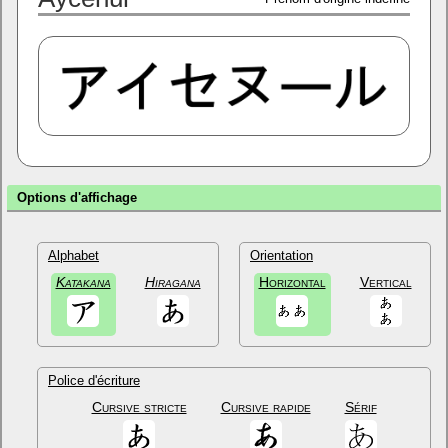
Options d'affichage
Alphabet
Orientation
Katakana
Hiragana
Horizontal
Vertical
Police d'écriture
Cursive stricte
Cursive rapide
Sérif