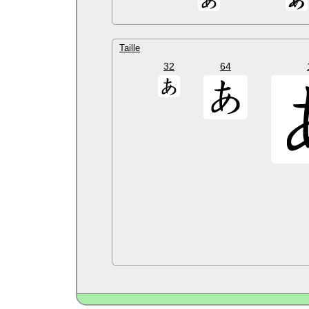
Taille
32
64