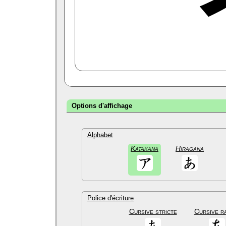
Options d'affichage
Alphabet
Katakana
Hiragana
Police d'écriture
Cursive stricte
Cursive r