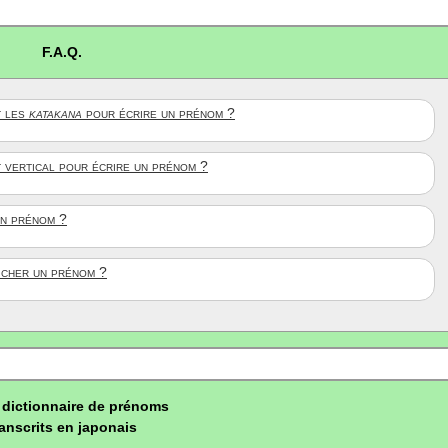
F.A.Q.
 les
katakana
pour écrire un prénom ?
t vertical pour écrire un prénom ?
un prénom ?
ficher un prénom ?
dictionnaire de prénoms
ranscrits en japonais