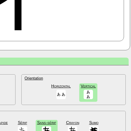
Orientation
Horizontal
Vertical
apide
Sérif
Sans-sérif
Crayon
Sumo