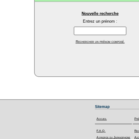
Nouvelle recherche
Entrez un prénom :
Rechercher un prénom composé.
Sitemap
Accueil
Pr
F.A.Q.
Rec
A propos du Japanophone
Ajo