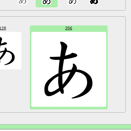
128
256