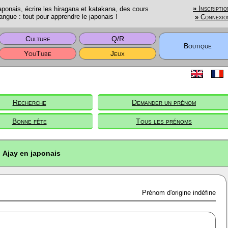
onais, écrire les hiragana et katakana, des cours
»
Inscriptio
angue : tout pour apprendre le japonais !
»
Connexio
Culture
Q/R
Boutique
YouTube
Jeux
Recherche
Demander un prénom
Bonne fête
Tous les prénoms
Ajay en japonais
Prénom d'origine indéfine