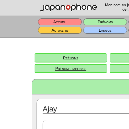
Mon nom en jap
de l
Accueil
Prénoms
Actualité
Langue
Prénoms
Prénoms japonais
Ajay