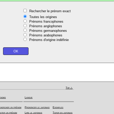
Rechercher le prénom exact
Toutes les origines
Prénoms francophones
Prénoms anglophones
Prénoms germanophones
Prénoms arabophones
Prénoms d'origine indéfinie
Top △
énoms
Langue
hercher un prénom
Prononcer le japonais
Exemples
uter un prénom
Lire le japonais
Taper en japonais