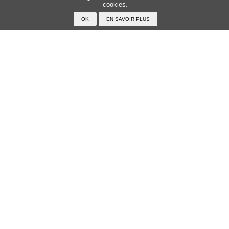
cookies.
Accueil
F.A.Q.
A propos du Japanophone
Mentions légales
Votre profil
Prénoms
Rechercher un prénom
Ajouter un prénom
Tous les prénoms
Langue
Prononcer le japonais
Exemples
Lire le japonais
Taper en japonais
Tracer les caractères
Exercices
Transcrire en japonais