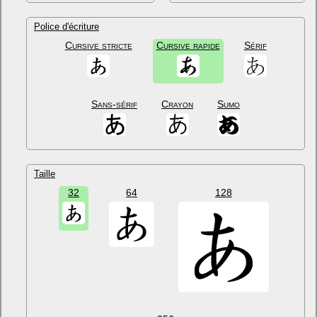
Police d'écriture
Cursive stricte
Cursive rapide
Sérif
Sans-sérif
Crayon
Sumo
Taille
32
64
128