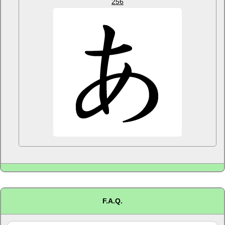
256
F.A.Q.