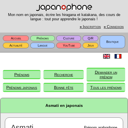
Mon nom en japonais, écrire les hiragana et katakana, des cours de
langue : tout pour apprendre le japonais !
»
Inscription
»
Connexion
Accueil
Prénoms
Culture
Q/R
Boutique
Actualité
Langue
YouTube
Jeux
Demander un
Prénoms
Recherche
prénom
Prénoms japonais
Bonne fête
Tous les prénoms
Asmati en japonais
Asmati
Prénom arabophone