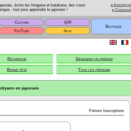
onais, écrire les hiragana et katakana, des cours
»
Inscriptio
angue : tout pour apprendre le japonais !
»
Connexio
Culture
Q/R
Boutique
YouTube
Jeux
Recherche
Demander un prénom
Bonne fête
Tous les prénoms
dryann en japonais
Prénom francophone