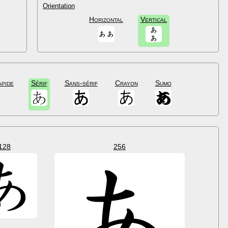
Orientation
Horizontal
Vertical
apide
Sérif
Sans-sérif
Crayon
Sumo
128
256