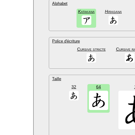
Alphabet
Katakana
Hiragana
Police d'écriture
Cursive stricte
Cursive r
Taille
32
64