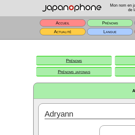
Mon nom en jap
de l
Accueil
Prénoms
Actualité
Langue
Prénoms
Prénoms japonais
A
Adryann