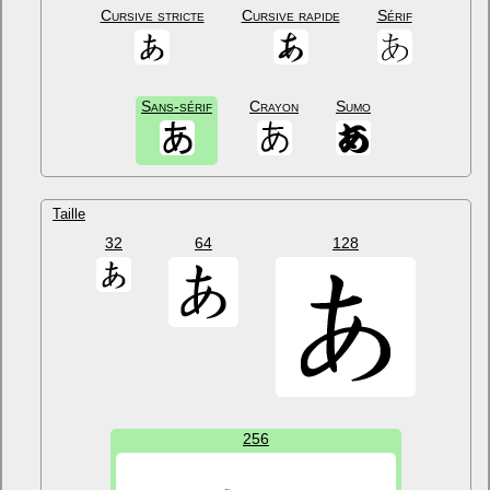
Cursive stricte
Cursive rapide
Sérif
Sans-sérif
Crayon
Sumo
Taille
32
64
128
256