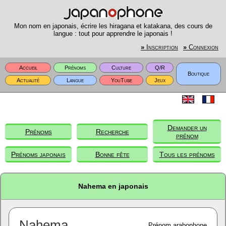
Mon nom en japonais, écrire les hiragana et katakana, des cours de
langue : tout pour apprendre le japonais !
»
Inscription
»
Connexion
Accueil
Prénoms
Culture
Q/R
Boutique
Actualité
Langue
YouTube
Jeux
Demander un
Prénoms
Recherche
prénom
Prénoms japonais
Bonne fête
Tous les prénoms
Nahema en japonais
Nahema
Prénom arabophone