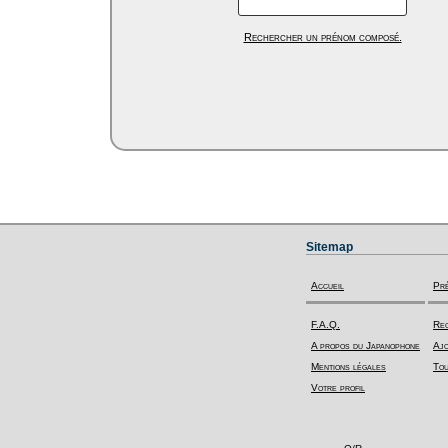
Rechercher un prénom composé.
Sitemap
Accueil
Pr
F.A.Q.
Rec
A propos du Japanophone
Ajo
Mentions légales
Tou
Votre profil