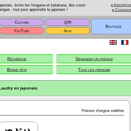
onais, écrire les hiragana et katakana, des cours
»
Inscriptio
angue : tout pour apprendre le japonais !
»
Connexio
Culture
Q/R
Boutique
YouTube
Jeux
Recherche
Demander un prénom
Bonne fête
Tous les prénoms
Laudry en japonais
Prénom d'origine indéfine