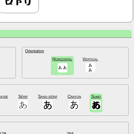
Orientation
Horizontal
Vertical
apide
Sérif
Sans-sérif
Crayon
Sumo
128
256