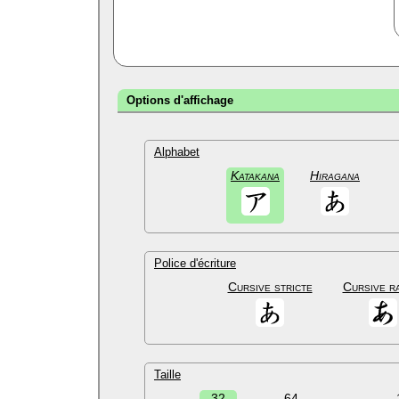
Options d'affichage
Alphabet
Katakana
Hiragana
Police d'écriture
Cursive stricte
Cursive r
Taille
32
64