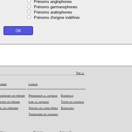
Prénoms anglophones
Prénoms germanophones
Prénoms arabophones
Prénoms d'origine indéfinie
Top △
énoms
Langue
hercher un prénom
Prononcer le japonais
Exemples
uter un prénom
Lire le japonais
Taper en japonais
s les prénoms
Tracer les caractères
Exercices
Transcrire en japonais