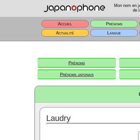
Mon nom en jap
de l
Accueil
Prénoms
Actualité
Langue
Prénoms
Prénoms japonais
Laudry