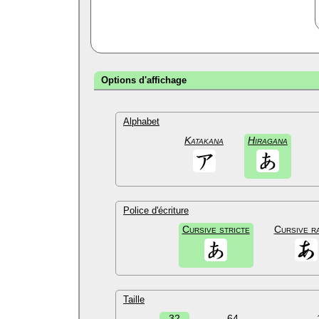
Options d'affichage
Alphabet
Katakana
Hiragana
Police d'écriture
Cursive stricte
Cursive r
Taille
32
64