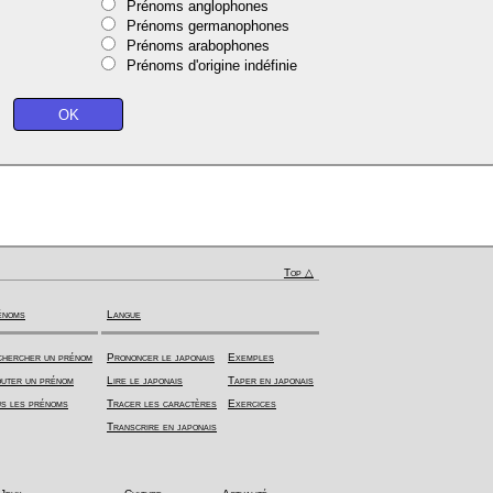
Prénoms anglophones
Prénoms germanophones
Prénoms arabophones
Prénoms d'origine indéfinie
Top △
énoms
Langue
hercher un prénom
Prononcer le japonais
Exemples
uter un prénom
Lire le japonais
Taper en japonais
s les prénoms
Tracer les caractères
Exercices
Transcrire en japonais