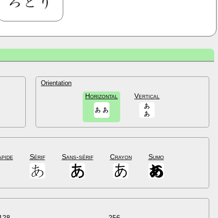
Orientation
Horizontal
Vertical
apide
Sérif
Sans-sérif
Crayon
Sumo
128
256