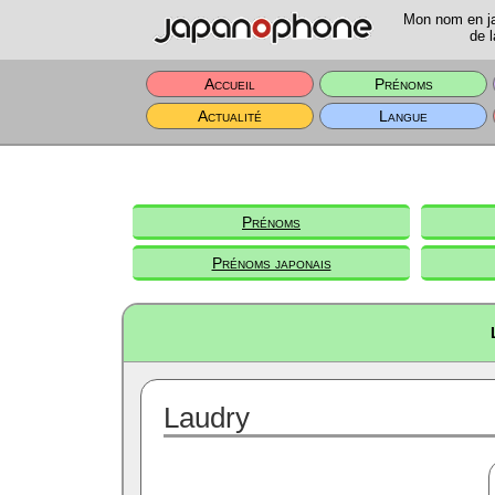
Mon nom en jap
de l
Accueil
Prénoms
Actualité
Langue
Prénoms
Prénoms japonais
Laudry