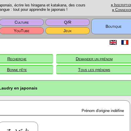
onais, écrire les hiragana et katakana, des cours
»
Inscriptio
angue : tout pour apprendre le japonais !
»
Connexio
Culture
Q/R
Boutique
YouTube
Jeux
Recherche
Demander un prénom
Bonne fête
Tous les prénoms
Laudry en japonais
Prénom d'origine indéfine