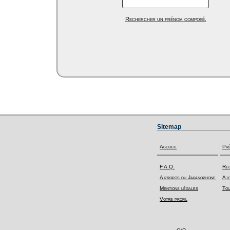
Rechercher un prénom composé.
Sitemap
Accueil
Pr
F.A.Q.
Rec
A propos du Japanophone
Ajo
Mentions légales
Tou
Votre profil