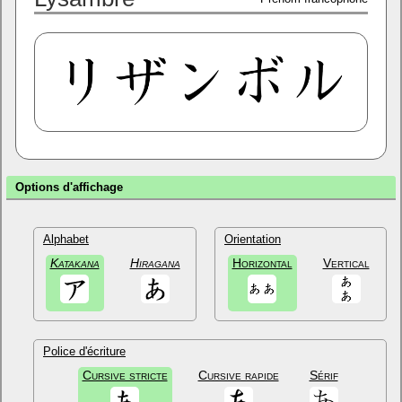
Options d'affichage
Alphabet
Orientation
Katakana
Hiragana
Horizontal
Vertical
Police d'écriture
Cursive stricte
Cursive rapide
Sérif