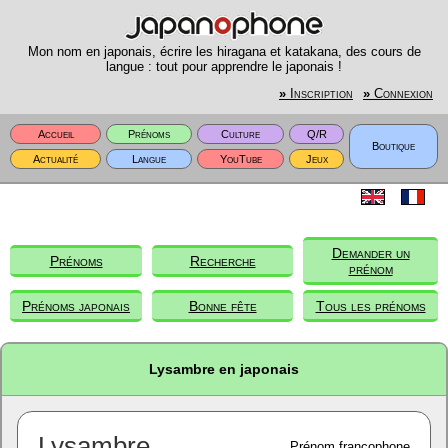
Mon nom en japonais, écrire les hiragana et katakana, des cours de
langue : tout pour apprendre le japonais !
»
Inscription
»
Connexion
Accueil
Prénoms
Culture
Q/R
Boutique
Actualité
Langue
YouTube
Jeux
Demander un
Prénoms
Recherche
prénom
Prénoms japonais
Bonne fête
Tous les prénoms
Lysambre en japonais
Lysambre
Prénom francophone