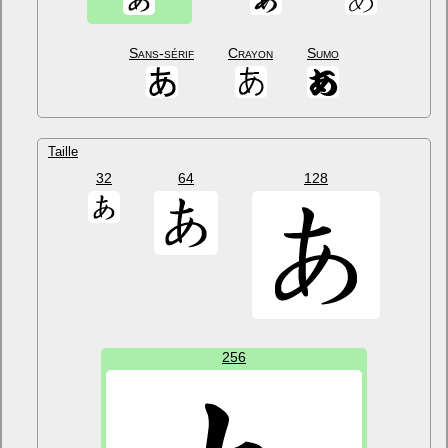
Sans-sérif
Crayon
Sumo
Taille
32
64
128
256